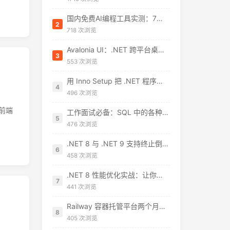
国内免费AI编程工具实测：7款无需翻墙、开箱即用的选择（附2026年7月最新额度）
2
718 次浏览
Avalonia UI：.NET 跨平台桌面开发的“真香”选择
3
553 次浏览
用 Inno Setup 把 .NET 程序打包成安装包：从零到发布的完整指南
4
496 次浏览
，前端
工作面试必备：SQL 中的各种连接 JOIN 区别总结
5
476 次浏览
.NET 8 与 .NET 9 支持终止倒计时：开发者需要了解什么
6
458 次浏览
.NET 8 性能优化实战：让你的应用起飞
7
441 次浏览
Railway 容器托管平台两个月真实体验：值不值得用？
8
405 次浏览