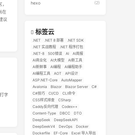
hexo
(2)
区，
尚在
建议
标签云
.NET
.NET 8 部署
.NET SDK
.NET 实战教程
.NET 程序打包
.NET-8
500错误
AI
AI周报
AI商业化
AI大模型
AI新工具
AI新鲜事
AI编程
AI编程助手
AI编程工具
AOT
API设计
ASP.NET-Core
AutoMapper
Avalonia
Blazor
Blazor Server
C#
C#技巧
CI/CD
CLI命令
会打字
CSS样式排查
CSharp
Caddy反向代理
Codex++
Content-Type
DBCC
DTO
DeepSeek
DeepSeekAPI
DeepSeekV4
DevOps
Docker
Dockerfile
EF-Core
Excel 导入导出