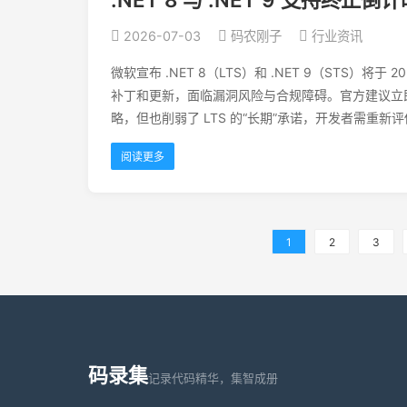
2026-07-03
码农刚子
行业资讯
微软宣布 .NET 8（LTS）和 .NET 9（STS）将
补丁和更新，面临漏洞风险与合规障碍。官方建议立即升级
略，但也削弱了 LTS 的“长期”承诺，开发者需重新
阅读更多
1
2
3
码录集
记录代码精华，集智成册