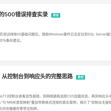
发的500错误排查实录
原创
试排除IIS基础问题后，借助Windows事件日志定位到SQL Server服
控与备份建议。
：从控制台到响应头的完整思路
原创
从F12控制台查看显性报错，到网络面板追踪CSS加载状态，再到响应头
P响应标头”与“MIME类型映射”叠加导致格式违规的真实案例，揭示了“控制台无报
失和浏览器缓存等常见陷阱。