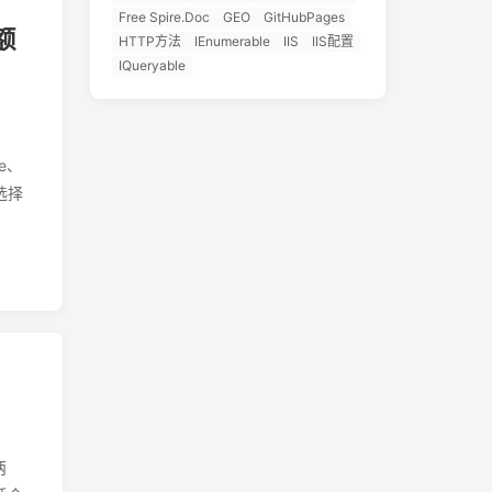
Free Spire.Doc
GEO
GitHubPages
额
HTTP方法
IEnumerable
IIS
IIS配置
IQueryable
e、
选择
两