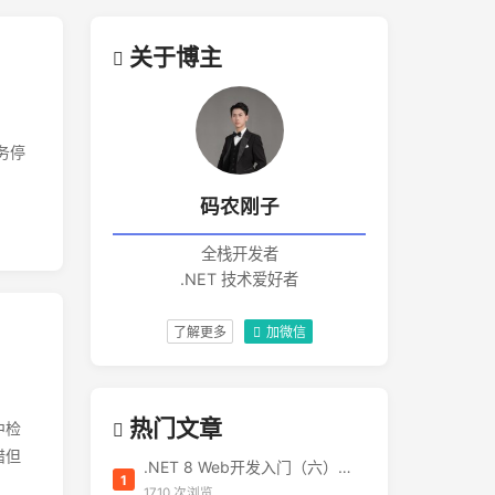
关于博主
务停
码农刚子
全栈开发者
.NET 技术爱好者
了解更多
加微信
热门文章
中检
错但
.NET 8 Web开发入门（六）：Blazor 全栈开发——告别 JavaScript 焦虑
1
1710 次浏览