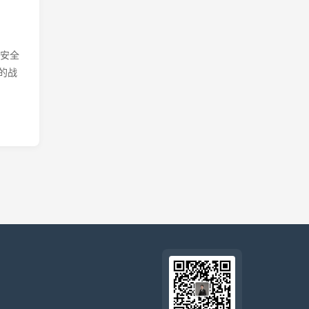
得安全
代的战