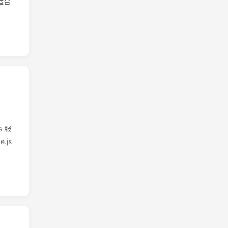
适合
s 服
js