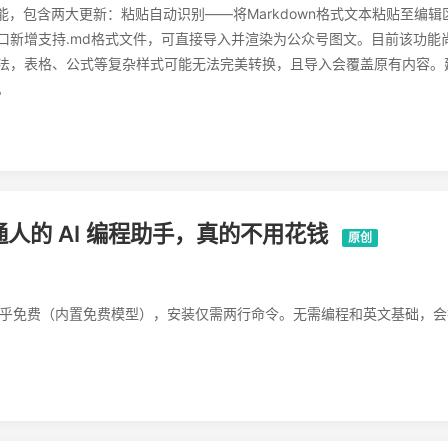
功能，包含两大更新：粘贴自动识别——将Markdown格式文本粘贴至编辑
口新增支持.md格式文件，可直接导入并渲染为公众号图文。目前该功能
法，表格、公式等复杂样式可能无法完美转换，且导入会覆盖原有内容。
。
普通人的 AI 编程助手，真的不用花钱
原创
面、近乎免费（内置免费模型），安装仅需两行命令。无需编程和英文基础，