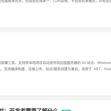
可视化面板等优点，也指出区域单一、CDN禁用、平台宕机等槽点，并给出
远程管理的部署工具，支持将本地项目自动发布到远程服务器的 IIS 站点、Window
机，支持编译构建、压缩上传、站点/服务创建与重启，适用于 .NET、Node.
止倒计时：开发者需要了解什么