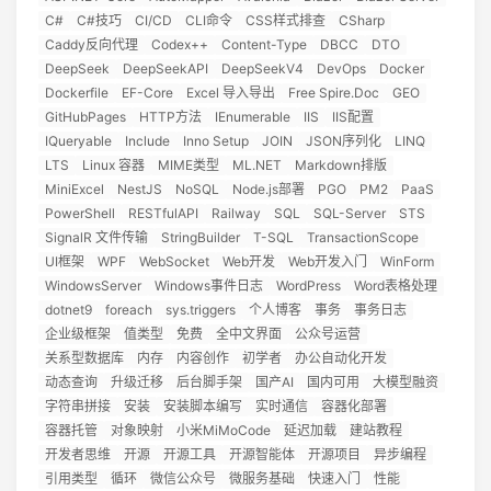
C#
C#技巧
CI/CD
CLI命令
CSS样式排查
CSharp
Caddy反向代理
Codex++
Content-Type
DBCC
DTO
DeepSeek
DeepSeekAPI
DeepSeekV4
DevOps
Docker
Dockerfile
EF-Core
Excel 导入导出
Free Spire.Doc
GEO
GitHubPages
HTTP方法
IEnumerable
IIS
IIS配置
IQueryable
Include
Inno Setup
JOIN
JSON序列化
LINQ
LTS
Linux 容器
MIME类型
ML.NET
Markdown排版
MiniExcel
NestJS
NoSQL
Node.js部署
PGO
PM2
PaaS
PowerShell
RESTfulAPI
Railway
SQL
SQL-Server
STS
SignalR 文件传输
StringBuilder
T-SQL
TransactionScope
UI框架
WPF
WebSocket
Web开发
Web开发入门
WinForm
WindowsServer
Windows事件日志
WordPress
Word表格处理
dotnet9
foreach
sys.triggers
个人博客
事务
事务日志
企业级框架
值类型
免费
全中文界面
公众号运营
关系型数据库
内存
内容创作
初学者
办公自动化开发
动态查询
升级迁移
后台脚手架
国产AI
国内可用
大模型融资
字符串拼接
安装
安装脚本编写
实时通信
容器化部署
容器托管
对象映射
小米MiMoCode
延迟加载
建站教程
开发者思维
开源
开源工具
开源智能体
开源项目
异步编程
引用类型
循环
微信公众号
微服务基础
快速入门
性能