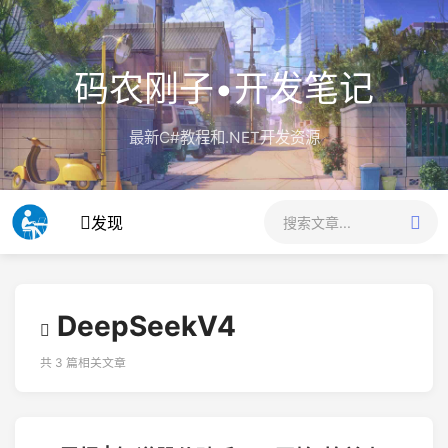
码农刚子•开发笔记
最新C#教程和.NET开发资源
发现
DeepSeekV4
共 3 篇相关文章