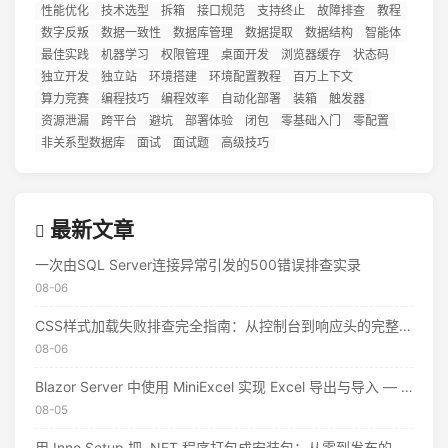
性能优化
技术选型
拆箱
接口规范
支持终止
故障排查
教程
数字反叛
数据一致性
数据库管理
数据提取
数据结构
智能体
最佳实践
机器学习
权限管理
桌面开发
浏览器缓存
状态码
独立开发
独立站
环境搭建
环境配置教程
百万上下文
算力竞赛
编程技巧
编程效率
自动化部署
装箱
触发器
资源泄漏
跨平台
避坑
部署体验
闭包
零基础入门
零配置
非关系型数据库
面试
面试题
高级技巧
最新文章
一次由SQL Server连接异常引发的500错误排查实录
08-06
CSS样式加载失败排查完全指南：从控制台到响应头的完整思路
08-06
Blazor Server 中使用 MiniExcel 实现 Excel 导出与导入 — 实战教程
08-05
用 Inno Setup 把 .NET 程序打包成安装包：从零到发布的完整指南