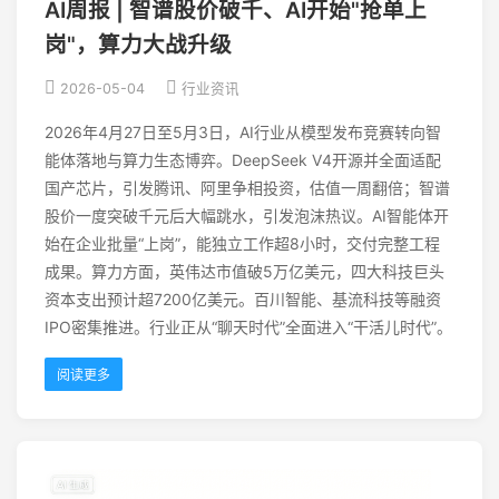
AI周报 | 智谱股价破千、AI开始"抢单上
岗"，算力大战升级
2026-05-04
行业资讯
2026年4月27日至5月3日，AI行业从模型发布竞赛转向智
能体落地与算力生态博弈。DeepSeek V4开源并全面适配
国产芯片，引发腾讯、阿里争相投资，估值一周翻倍；智谱
股价一度突破千元后大幅跳水，引发泡沫热议。AI智能体开
始在企业批量“上岗”，能独立工作超8小时，交付完整工程
成果。算力方面，英伟达市值破5万亿美元，四大科技巨头
资本支出预计超7200亿美元。百川智能、基流科技等融资
IPO密集推进。行业正从“聊天时代”全面进入“干活儿时代”。
阅读更多