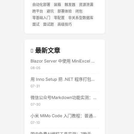
自动化部署
装箱
触发器
资源泄漏
跨平台
避坑
部署体验
闭包
零基础入门
零配置
非关系型数据库
面试
面试题
高级技巧
最新文章
Blazor Server 中使用 MiniExcel 实现 Excel 导出与导入 — 实战教程
08-05
用 Inno Setup 把 .NET 程序打包成安装包：从零到发布的完整指南
07-31
微信公众号Markdown功能实测：两种方式一键排版，但仍有这些限制
07-30
小米 MiMo Code 入门教程：普通人的 AI 编程助手，真的不用花钱
07-10
国内免费AI编程工具实测：7款无需翻墙、开箱即用的选择（附2026年7月最新额度）