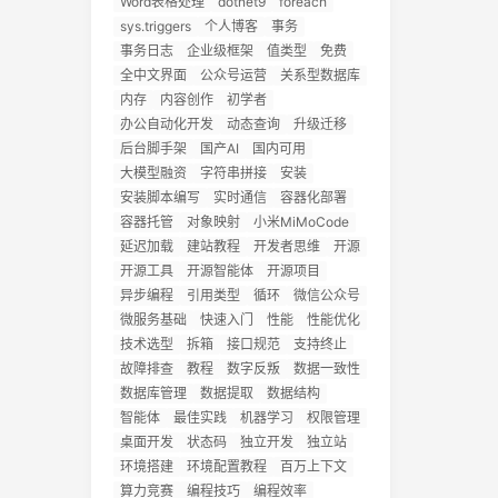
Word表格处理
dotnet9
foreach
sys.triggers
个人博客
事务
事务日志
企业级框架
值类型
免费
全中文界面
公众号运营
关系型数据库
内存
内容创作
初学者
办公自动化开发
动态查询
升级迁移
后台脚手架
国产AI
国内可用
大模型融资
字符串拼接
安装
安装脚本编写
实时通信
容器化部署
容器托管
对象映射
小米MiMoCode
延迟加载
建站教程
开发者思维
开源
开源工具
开源智能体
开源项目
异步编程
引用类型
循环
微信公众号
微服务基础
快速入门
性能
性能优化
技术选型
拆箱
接口规范
支持终止
故障排查
教程
数字反叛
数据一致性
数据库管理
数据提取
数据结构
智能体
最佳实践
机器学习
权限管理
桌面开发
状态码
独立开发
独立站
环境搭建
环境配置教程
百万上下文
算力竞赛
编程技巧
编程效率