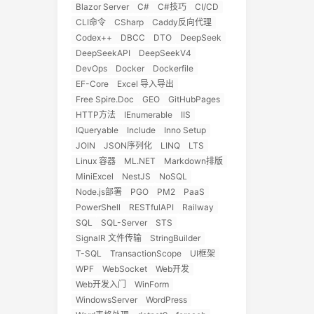
Blazor Server
C#
C#技巧
CI/CD
CLI命令
CSharp
Caddy反向代理
Codex++
DBCC
DTO
DeepSeek
DeepSeekAPI
DeepSeekV4
DevOps
Docker
Dockerfile
EF-Core
Excel 导入导出
Free Spire.Doc
GEO
GitHubPages
HTTP方法
IEnumerable
IIS
IQueryable
Include
Inno Setup
JOIN
JSON序列化
LINQ
LTS
Linux 容器
ML.NET
Markdown排版
MiniExcel
NestJS
NoSQL
Node.js部署
PGO
PM2
PaaS
PowerShell
RESTfulAPI
Railway
SQL
SQL-Server
STS
SignalR 文件传输
StringBuilder
T-SQL
TransactionScope
UI框架
WPF
WebSocket
Web开发
Web开发入门
WinForm
WindowsServer
WordPress