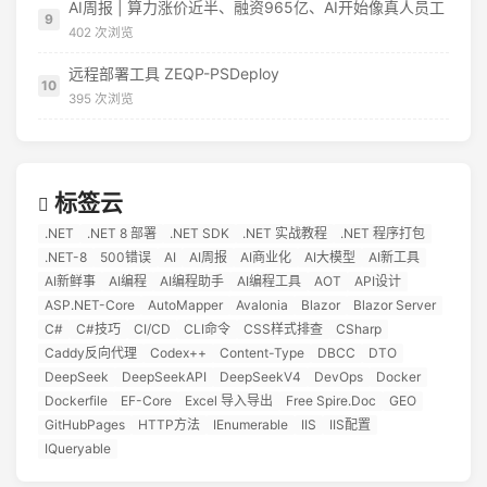
AI周报 | 算力涨价近半、融资965亿、AI开始像真人员工
9
402 次浏览
远程部署工具 ZEQP-PSDeploy
10
395 次浏览
标签云
.NET
.NET 8 部署
.NET SDK
.NET 实战教程
.NET 程序打包
.NET-8
500错误
AI
AI周报
AI商业化
AI大模型
AI新工具
AI新鲜事
AI编程
AI编程助手
AI编程工具
AOT
API设计
ASP.NET-Core
AutoMapper
Avalonia
Blazor
Blazor Server
C#
C#技巧
CI/CD
CLI命令
CSS样式排查
CSharp
Caddy反向代理
Codex++
Content-Type
DBCC
DTO
DeepSeek
DeepSeekAPI
DeepSeekV4
DevOps
Docker
Dockerfile
EF-Core
Excel 导入导出
Free Spire.Doc
GEO
GitHubPages
HTTP方法
IEnumerable
IIS
IIS配置
IQueryable