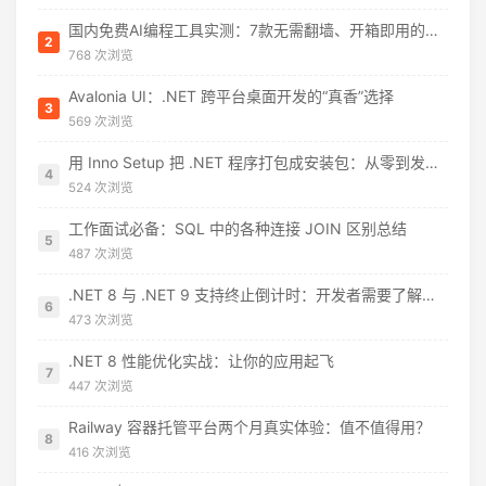
国内免费AI编程工具实测：7款无需翻墙、开箱即用的选择（附2026年7月最新额度）
2
768 次浏览
Avalonia UI：.NET 跨平台桌面开发的“真香”选择
3
569 次浏览
用 Inno Setup 把 .NET 程序打包成安装包：从零到发布的完整指南
4
524 次浏览
工作面试必备：SQL 中的各种连接 JOIN 区别总结
5
487 次浏览
.NET 8 与 .NET 9 支持终止倒计时：开发者需要了解什么
6
473 次浏览
.NET 8 性能优化实战：让你的应用起飞
7
447 次浏览
Railway 容器托管平台两个月真实体验：值不值得用？
8
416 次浏览