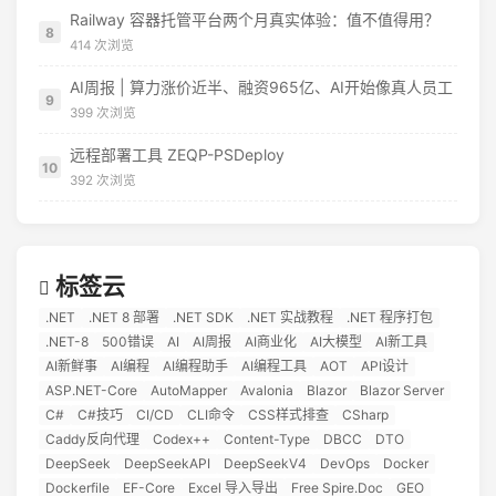
Railway 容器托管平台两个月真实体验：值不值得用？
8
414 次浏览
AI周报 | 算力涨价近半、融资965亿、AI开始像真人员工
9
399 次浏览
远程部署工具 ZEQP-PSDeploy
10
392 次浏览
标签云
.NET
.NET 8 部署
.NET SDK
.NET 实战教程
.NET 程序打包
.NET-8
500错误
AI
AI周报
AI商业化
AI大模型
AI新工具
AI新鲜事
AI编程
AI编程助手
AI编程工具
AOT
API设计
ASP.NET-Core
AutoMapper
Avalonia
Blazor
Blazor Server
C#
C#技巧
CI/CD
CLI命令
CSS样式排查
CSharp
Caddy反向代理
Codex++
Content-Type
DBCC
DTO
DeepSeek
DeepSeekAPI
DeepSeekV4
DevOps
Docker
Dockerfile
EF-Core
Excel 导入导出
Free Spire.Doc
GEO