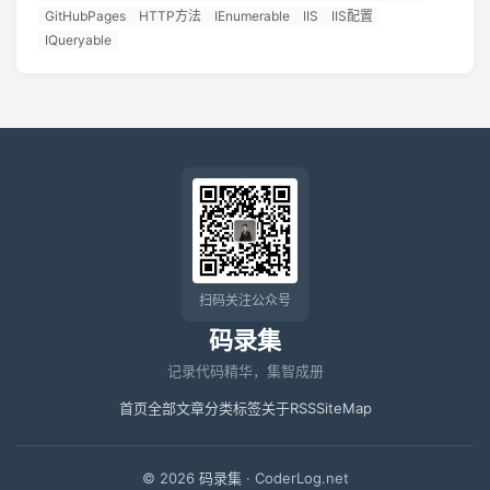
GitHubPages
HTTP方法
IEnumerable
IIS
IIS配置
IQueryable
扫码关注公众号
码录集
记录代码精华，集智成册
首页
全部文章
分类
标签
关于
RSS
SiteMap
© 2026
码录集
· CoderLog.net