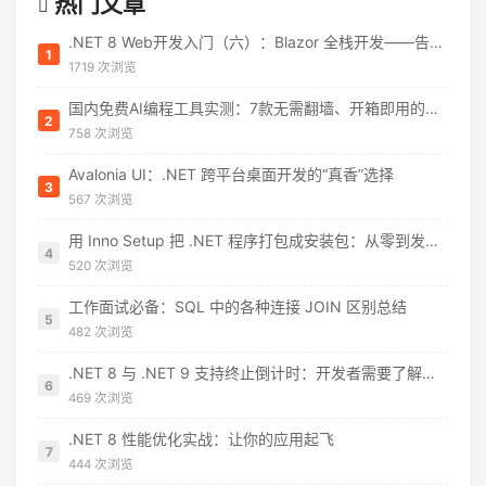
热门文章
.NET 8 Web开发入门（六）：Blazor 全栈开发——告别 JavaScript 焦虑
1
1719 次浏览
国内免费AI编程工具实测：7款无需翻墙、开箱即用的选择（附2026年7月最新额度）
2
758 次浏览
Avalonia UI：.NET 跨平台桌面开发的“真香”选择
3
567 次浏览
用 Inno Setup 把 .NET 程序打包成安装包：从零到发布的完整指南
4
520 次浏览
工作面试必备：SQL 中的各种连接 JOIN 区别总结
5
482 次浏览
.NET 8 与 .NET 9 支持终止倒计时：开发者需要了解什么
6
469 次浏览
.NET 8 性能优化实战：让你的应用起飞
7
444 次浏览