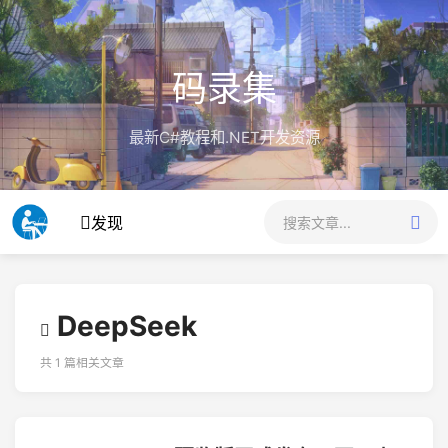
码录集
最新C#教程和.NET开发资源
发现
DeepSeek
共 1 篇相关文章