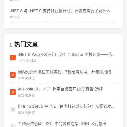
07-06
.NET 8 与 .NET 9 支持终止倒计时：开发者需要了解什么
07-03
热门文章
.NET 8 Web开发入门（六）：Blazor 全栈开发——告别 JavaScript 焦虑
1
1727 次浏览
国内免费AI编程工具实测：7款无需翻墙、开箱即用的选择（附2026年7月最新额度）
2
778 次浏览
Avalonia UI：.NET 跨平台桌面开发的“真香”选择
3
572 次浏览
用 Inno Setup 把 .NET 程序打包成安装包：从零到发布的完整指南
4
529 次浏览
工作面试必备：SQL 中的各种连接 JOIN 区别总结
5