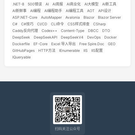
.NET-8
500错误
AI
AI周报
AI商业化
AI大模型
AI新工具
AI新鲜事
AI编程
AI编程助手
AI编程工具
AOT
API设计
ASP.NET-Core
AutoMapper
Avalonia
Blazor
Blazor Server
C#
C#技巧
CI/CD
CLI命令
CSS样式排查
CSharp
Caddy反向代理
Codex++
Content-Type
DBCC
DTO
DeepSeek
DeepSeekAPI
DeepSeekV4
DevOps
Docker
Dockerfile
EF-Core
Excel 导入导出
Free Spire.Doc
GEO
GitHubPages
HTTP方法
IEnumerable
IIS
IIS配置
IQueryable
扫码关注公众号