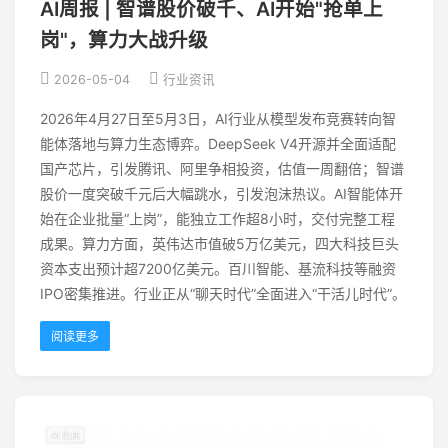
AI周报 | 智谱股价破千、AI开始"抢单上
岗"，算力大战升级
2026-05-04
行业资讯
2026年4月27日至5月3日，AI行业从模型发布竞赛转向智
能体落地与算力生态博弈。DeepSeek V4开源并全面适配
国产芯片，引发腾讯、阿里争相投资，估值一周翻倍；智谱
股价一度突破千元后大幅跳水，引发泡沫热议。AI智能体开
始在企业批量“上岗”，能独立工作超8小时，交付完整工程
成果。算力方面，英伟达市值破5万亿美元，四大科技巨头
资本支出预计超7200亿美元。百川智能、基流科技等融资
IPO密集推进。行业正从“聊天时代”全面进入“干活儿时代”。
阅读更多