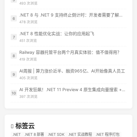
493 次浏览
.NET 8 与 .NET 9 支持终止倒计时：开发者需要了解什么
6
478 次浏览
.NET 8 性能优化实战：让你的应用起飞
7
451 次浏览
Railway 容器托管平台两个月真实体验：值不值得用？
8
419 次浏览
AI周报 | 算力涨价近半、融资965亿、AI开始像真人员工
9
405 次浏览
AI 开发狂飙！.NET 11 Preview 4 原生集成向量搜索 + MCP 模板，EF Core 直接对标 RAG 应用
10
397 次浏览
标签云
.NET
.NET 8 部署
.NET SDK
.NET 实战教程
.NET 程序打包