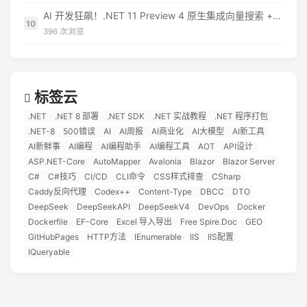
AI 开发狂飙！.NET 11 Preview 4 原生集成向量搜索 + MCP 模板，EF Core 直接对标 RAG 应用
10
396 次浏览
标签云
.NET
.NET 8 部署
.NET SDK
.NET 实战教程
.NET 程序打包
.NET-8
500错误
AI
AI周报
AI商业化
AI大模型
AI新工具
AI新鲜事
AI编程
AI编程助手
AI编程工具
AOT
API设计
ASP.NET-Core
AutoMapper
Avalonia
Blazor
Blazor Server
C#
C#技巧
CI/CD
CLI命令
CSS样式排查
CSharp
Caddy反向代理
Codex++
Content-Type
DBCC
DTO
DeepSeek
DeepSeekAPI
DeepSeekV4
DevOps
Docker
Dockerfile
EF-Core
Excel 导入导出
Free Spire.Doc
GEO
GitHubPages
HTTP方法
IEnumerable
IIS
IIS配置
IQueryable