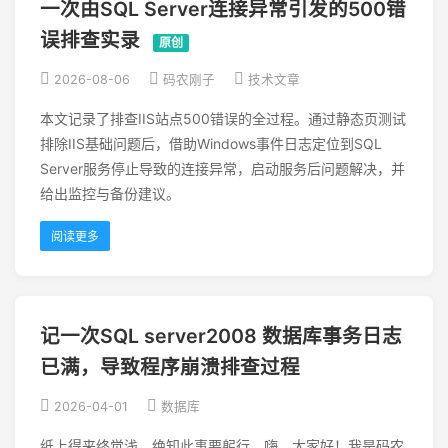
一次由SQL Server连接异常引发的500错
误排查实录
原创
2026-08-06
码农刚子
技术文章
本文记录了排查IIS站点500错误的全过程。通过静态页测试
排除IIS基础问题后，借助Windows事件日志定位到SQL
Server服务停止导致的连接异常，启动服务后问题解决，并
给出监控与备份建议。
阅读更多
记一次SQL server2008 数据库事务日志
已满，导致程序崩溃排查过程
2026-04-01
数据库
纸上得来终觉浅，绝知此事要躬行。嗨，大家好！我是码农