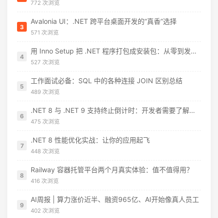
772 次浏览
Avalonia UI：.NET 跨平台桌面开发的“真香”选择
3
571 次浏览
用 Inno Setup 把 .NET 程序打包成安装包：从零到发布的完整指南
4
527 次浏览
工作面试必备：SQL 中的各种连接 JOIN 区别总结
5
489 次浏览
.NET 8 与 .NET 9 支持终止倒计时：开发者需要了解什么
6
475 次浏览
.NET 8 性能优化实战：让你的应用起飞
7
448 次浏览
Railway 容器托管平台两个月真实体验：值不值得用？
8
416 次浏览
AI周报 | 算力涨价近半、融资965亿、AI开始像真人员工
9
402 次浏览