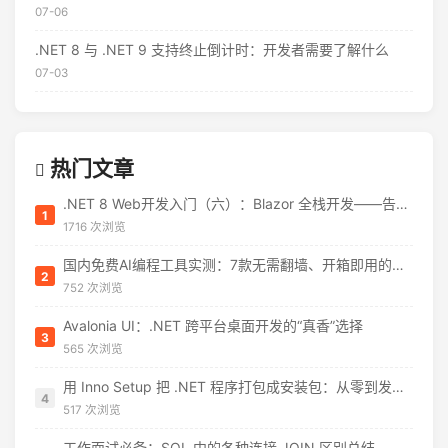
07-06
.NET 8 与 .NET 9 支持终止倒计时：开发者需要了解什么
07-03
热门文章
.NET 8 Web开发入门（六）：Blazor 全栈开发——告别 JavaScript 焦虑
1
1716 次浏览
国内免费AI编程工具实测：7款无需翻墙、开箱即用的选择（附2026年7月最新额度）
2
752 次浏览
Avalonia UI：.NET 跨平台桌面开发的“真香”选择
3
565 次浏览
用 Inno Setup 把 .NET 程序打包成安装包：从零到发布的完整指南
4
517 次浏览
工作面试必备：SQL 中的各种连接 JOIN 区别总结