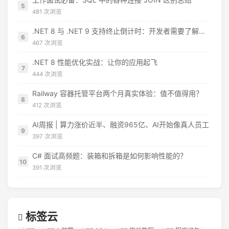
5
481 次浏览
.NET 8 与 .NET 9 支持终止倒计时：开发者需要了解什么
6
467 次浏览
.NET 8 性能优化实战：让你的应用起飞
7
444 次浏览
Railway 容器托管平台两个月真实体验：值不值得用？
8
412 次浏览
AI周报 | 算力涨价近半、融资965亿、AI开始像真人员工
9
397 次浏览
C# 面试高频题：装箱和拆箱是如何影响性能的？
10
391 次浏览
标签云