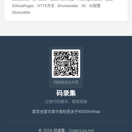
GitHubPages
HTTP方法
IEnumerable
IIS
IIS配置
IQueryable
扫码关注公众号
码录集
记录代码精华，集智成册
首页
全部文章
分类
标签
关于
RSS
SiteMap
© 2026
码录集
· CoderLog.net