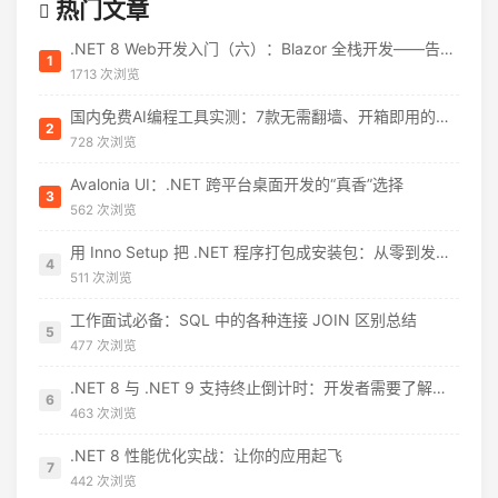
热门文章
.NET 8 Web开发入门（六）：Blazor 全栈开发——告别 JavaScript 焦虑
1
1713 次浏览
国内免费AI编程工具实测：7款无需翻墙、开箱即用的选择（附2026年7月最新额度）
2
728 次浏览
Avalonia UI：.NET 跨平台桌面开发的“真香”选择
3
562 次浏览
用 Inno Setup 把 .NET 程序打包成安装包：从零到发布的完整指南
4
511 次浏览
工作面试必备：SQL 中的各种连接 JOIN 区别总结
5
477 次浏览
.NET 8 与 .NET 9 支持终止倒计时：开发者需要了解什么
6
463 次浏览
.NET 8 性能优化实战：让你的应用起飞
7
442 次浏览