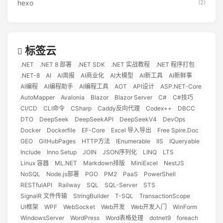
hexo
(2)
标签云
.NET
.NET 8 部署
.NET SDK
.NET 实战教程
.NET 程序打包
.NET-8
AI
AI周报
AI商业化
AI大模型
AI新工具
AI新鲜事
AI编程
AI编程助手
AI编程工具
AOT
API设计
ASP.NET-Core
AutoMapper
Avalonia
Blazor
Blazor Server
C#
C#技巧
CI/CD
CLI命令
CSharp
Caddy反向代理
Codex++
DBCC
DTO
DeepSeek
DeepSeekAPI
DeepSeekV4
DevOps
Docker
Dockerfile
EF-Core
Excel 导入导出
Free Spire.Doc
GEO
GitHubPages
HTTP方法
IEnumerable
IIS
IQueryable
Include
Inno Setup
JOIN
JSON序列化
LINQ
LTS
Linux 容器
ML.NET
Markdown排版
MiniExcel
NestJS
NoSQL
Node.js部署
PGO
PM2
PaaS
PowerShell
RESTfulAPI
Railway
SQL
SQL-Server
STS
SignalR 文件传输
StringBuilder
T-SQL
TransactionScope
UI框架
WPF
WebSocket
Web开发
Web开发入门
WinForm
WindowsServer
WordPress
Word表格处理
dotnet9
foreach