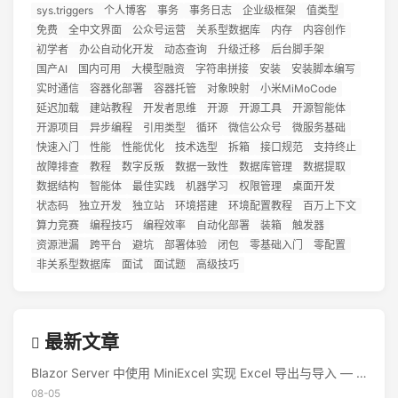
sys.triggers
个人博客
事务
事务日志
企业级框架
值类型
免费
全中文界面
公众号运营
关系型数据库
内存
内容创作
初学者
办公自动化开发
动态查询
升级迁移
后台脚手架
国产AI
国内可用
大模型融资
字符串拼接
安装
安装脚本编写
实时通信
容器化部署
容器托管
对象映射
小米MiMoCode
延迟加载
建站教程
开发者思维
开源
开源工具
开源智能体
开源项目
异步编程
引用类型
循环
微信公众号
微服务基础
快速入门
性能
性能优化
技术选型
拆箱
接口规范
支持终止
故障排查
教程
数字反叛
数据一致性
数据库管理
数据提取
数据结构
智能体
最佳实践
机器学习
权限管理
桌面开发
状态码
独立开发
独立站
环境搭建
环境配置教程
百万上下文
算力竞赛
编程技巧
编程效率
自动化部署
装箱
触发器
资源泄漏
跨平台
避坑
部署体验
闭包
零基础入门
零配置
非关系型数据库
面试
面试题
高级技巧
最新文章
Blazor Server 中使用 MiniExcel 实现 Excel 导出与导入 — 实战教程
08-05