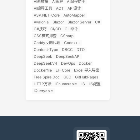
AI新鲜事
AI编程
AI编程助手
AI编程工具
AOT
API设计
ASP.NET-Core
AutoMapper
Avalonia
Blazor
Blazor Server
C#
C#技巧
CI/CD
CLI命令
CSS样式排查
CSharp
Caddy反向代理
Codex++
Content-Type
DBCC
DTO
DeepSeek
DeepSeekAPI
DeepSeekV4
DevOps
Docker
Dockerfile
EF-Core
Excel 导入导出
Free Spire.Doc
GEO
GitHubPages
HTTP方法
IEnumerable
IIS
IIS配置
IQueryable