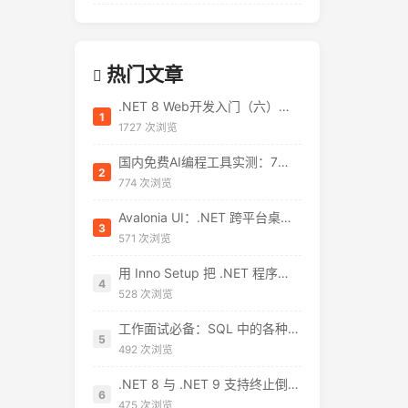
热门文章
.NET 8 Web开发入门（六）：Blazor 全栈开发——告别 JavaScript 焦虑
1
1727 次浏览
国内免费AI编程工具实测：7款无需翻墙、开箱即用的选择（附2026年7月最新额度）
2
774 次浏览
Avalonia UI：.NET 跨平台桌面开发的“真香”选择
3
571 次浏览
用 Inno Setup 把 .NET 程序打包成安装包：从零到发布的完整指南
4
528 次浏览
工作面试必备：SQL 中的各种连接 JOIN 区别总结
5
492 次浏览
.NET 8 与 .NET 9 支持终止倒计时：开发者需要了解什么
6
475 次浏览