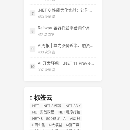
.NET 8 性能优化实战：让你的应用起飞
7
450 次浏览
Railway 容器托管平台两个月真实体验：值不值得用？
8
417 次浏览
AI周报 | 算力涨价近半、融资965亿、AI开始像真人员工
9
403 次浏览
AI 开发狂飙！.NET 11 Preview 4 原生集成向量搜索 + MCP 模板，EF Core 直接对标 RAG 应用
10
397 次浏览
标签云
.NET
.NET 8 部署
.NET SDK
.NET 实战教程
.NET 程序打包
.NET-8
500错误
AI
AI周报
AI商业化
AI大模型
AI新工具