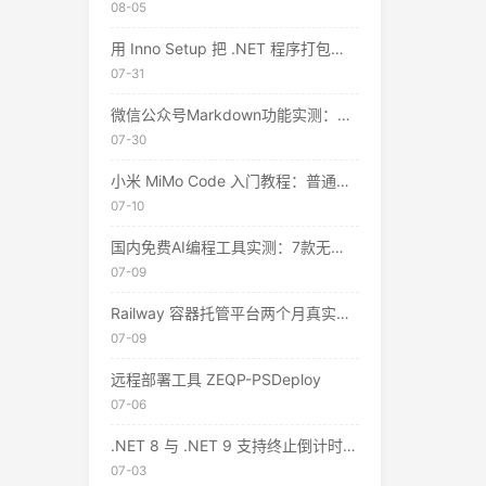
08-05
用 Inno Setup 把 .NET 程序打包成安装包：从零到发布的完整指南
07-31
微信公众号Markdown功能实测：两种方式一键排版，但仍有这些限制
07-30
小米 MiMo Code 入门教程：普通人的 AI 编程助手，真的不用花钱
07-10
国内免费AI编程工具实测：7款无需翻墙、开箱即用的选择（附2026年7月最新额度）
07-09
Railway 容器托管平台两个月真实体验：值不值得用？
07-09
远程部署工具 ZEQP-PSDeploy
07-06
.NET 8 与 .NET 9 支持终止倒计时：开发者需要了解什么
07-03