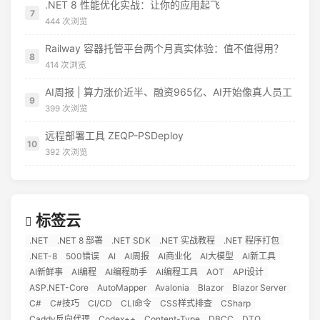
.NET 8 性能优化实战：让你的应用起飞
7
444 次浏览
Railway 容器托管平台两个月真实体验：值不值得用？
8
414 次浏览
AI周报 | 算力涨价近半、融资965亿、AI开始像真人员工
9
399 次浏览
远程部署工具 ZEQP-PSDeploy
10
392 次浏览
标签云
.NET
.NET 8 部署
.NET SDK
.NET 实战教程
.NET 程序打包
.NET-8
500错误
AI
AI周报
AI商业化
AI大模型
AI新工具
AI新鲜事
AI编程
AI编程助手
AI编程工具
AOT
API设计
ASP.NET-Core
AutoMapper
Avalonia
Blazor
Blazor Server
C#
C#技巧
CI/CD
CLI命令
CSS样式排查
CSharp
Caddy反向代理
Codex++
Content-Type
DBCC
DTO