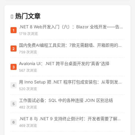
热门文章
.NET 8 Web开发入门（六）：Blazor 全栈开发——告别 JavaScript 焦虑
1
1719 次浏览
国内免费AI编程工具实测：7款无需翻墙、开箱即用的选择（附2026年7月最新额度）
2
759 次浏览
Avalonia UI：.NET 跨平台桌面开发的“真香”选择
3
567 次浏览
用 Inno Setup 把 .NET 程序打包成安装包：从零到发布的完整指南
4
520 次浏览
工作面试必备：SQL 中的各种连接 JOIN 区别总结
5
482 次浏览
.NET 8 与 .NET 9 支持终止倒计时：开发者需要了解什么
6
469 次浏览