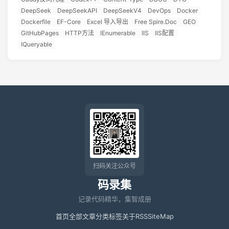
DeepSeek
DeepSeekAPI
DeepSeekV4
DevOps
Docker
Dockerfile
EF-Core
Excel 导入导出
Free Spire.Doc
GEO
GitHubPages
HTTP方法
IEnumerable
IIS
IIS配置
IQueryable
扫码关注公众号
码录集
记录代码精华，集智成册
首页
全部文章
分类
标签
关于
RSS
SiteMap