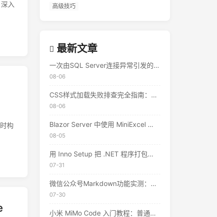
，深入
高级技巧
最新文章
一次由SQL Server连接异常引发的500错误排查实录
08-06
CSS样式加载失败排查完全指南：从控制台到响应头的完整思路
08-06
Blazor Server 中使用 MiniExcel 实现 Excel 导出与导入 — 实战教程
同时构
08-05
用 Inno Setup 把 .NET 程序打包成安装包：从零到发布的完整指南
07-31
微信公众号Markdown功能实测：两种方式一键排版，但仍有这些限制
07-30
e
小米 MiMo Code 入门教程：普通人的 AI 编程助手，真的不用花钱