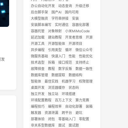
办公自动化开发
动态查询
升级迁移
后台脚手架
国产AI
国内可用
大模型融资
字符串拼接
安装
安装脚本编写
实时通信
容器化部署
容器托管
对象映射
小米MiMoCode
延迟加载
建站教程
开发者思维
开源
开源工具
开源智能体
开源项目
异步编程
引用类型
循环
微信公众号
微服务基础
快速入门
性能
性能优化
颁发
技术选型
拆箱
接口规范
支持终止
故障排查
教程
数字反叛
数据一致性
数据库管理
数据提取
数据结构
智能体
最佳实践
机器学习
权限管理
桌面开发
浏览器缓存
状态码
独立开发
独立站
环境搭建
环境配置教程
百万上下文
算力竞赛
编程技巧
编程效率
自动化部署
装箱
触发器
资源泄漏
跨平台
避坑
部署体验
闭包
零基础入门
零配置
非关系型数据库
面试
面试题