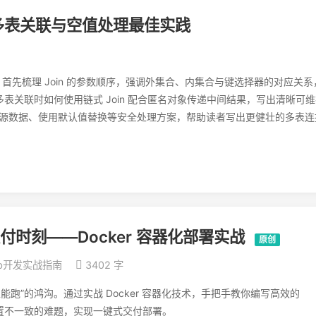
序、多表关联与空值处理最佳实践
佳实践。首先梳理 Join 的参数顺序，强调外集合、内集合与键选择器的对应关
表关联时如何使用链式 Join 配合匿名对象传递中间结果，写出清晰可
出过滤源数据、使用默认值替换等安全处理方案，帮助读者写出更健壮的多表连
交付时刻——Docker 容器化部署实战
原创
Web开发实战指南
3402 字
跑”的鸿沟。通过实战 Docker 容器化技术，手把手教你编写高效的
境配置不一致的难题，实现一键式交付部署。