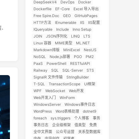
DeepSeekV4
DevOps
Docker
Dockerfile
EF-Core
Excel 导入导出
Free Spire.Doc
GEO
GitHubPages
HTTP方法
IEnumerable
IIS
IIS配置
置、
IQueryable
Include
Inno Setup
JOIN
JSON序列化
LINQ
LTS
Linux 容器
MIME类型
ML.NET
Markdown排版
MiniExcel
NestJS
NoSQL
Node.js部署
PGO
PM2
PaaS
PowerShell
RESTfulAPI
Railway
SQL
SQL-Server
STS
SignalR 文件传输
StringBuilder
T-SQL
TransactionScope
UI框架
WPF
WebSocket
Web开发
Web开发入门
WinForm
WindowsServer
Windows事件日志
WordPress
Word表格处理
dotnet9
foreach
sys.triggers
个人博客
事务
事务日志
企业级框架
值类型
免费
全中文界面
公众号运营
关系型数据库
内存
内容创作
初学者