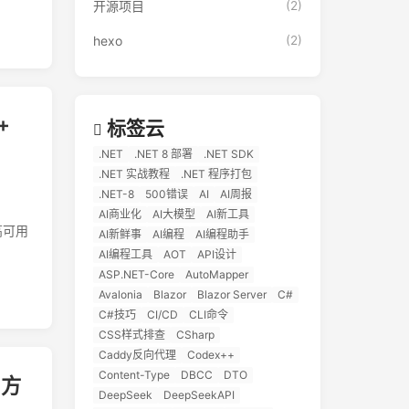
开源项目
(2)
hexo
(2)
+
标签云
.NET
.NET 8 部署
.NET SDK
.NET 实战教程
.NET 程序打包
.NET-8
500错误
AI
AI周报
AI商业化
AI大模型
AI新工具
高可用
AI新鲜事
AI编程
AI编程助手
AI编程工具
AOT
API设计
ASP.NET-Core
AutoMapper
Avalonia
Blazor
Blazor Server
C#
C#技巧
CI/CD
CLI命令
CSS样式排查
CSharp
Caddy反向代理
Codex++
Content-Type
DBCC
DTO
 方
DeepSeek
DeepSeekAPI