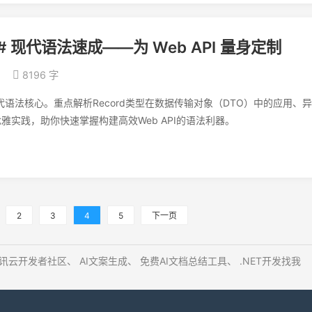
# 现代语法速成——为 Web API 量身定制
8196 字
语法核心。重点解析Record类型在数据传输对象（DTO）中的应用、
雅实践，助你快速掌握构建高效Web API的语法利器。
2
3
4
5
下一页
讯云开发者社区
、
AI文案生成
、
免费AI文档总结工具
、
.NET开发找我