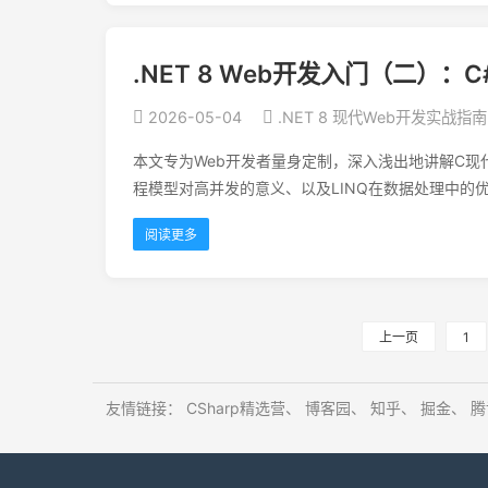
.NET 8 Web开发入门（二）：C
2026-05-04
.NET 8 现代Web开发实战指南
本文专为Web开发者量身定制，深入浅出地讲解C现代
程模型对高并发的意义、以及LINQ在数据处理中的优
阅读更多
上一页
1
友情链接：
CSharp精选营
、
博客园
、
知乎
、
掘金
、
腾