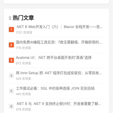
热门文章
.NET 8 Web开发入门（六）：Blazor 全栈开发——告别 JavaScript 焦虑
1
1727 次浏览
国内免费AI编程工具实测：7款无需翻墙、开箱即用的选择（附2026年7月最新额度）
2
776 次浏览
Avalonia UI：.NET 跨平台桌面开发的“真香”选择
3
572 次浏览
用 Inno Setup 把 .NET 程序打包成安装包：从零到发布的完整指南
4
529 次浏览
工作面试必备：SQL 中的各种连接 JOIN 区别总结
5
493 次浏览
.NET 8 与 .NET 9 支持终止倒计时：开发者需要了解什么
6
478 次浏览