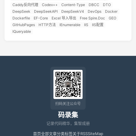
Caddy反向代理
Codex++
Content-Type
DBCC
DTO
DeepSeek
DeepSeekAPI
DeepSeekV4
DevOps
Docker
Dockerfile
EF-Core
Excel 导入导出
Free Spire.Doc
GEO
GitHubPages
HTTP方法
IEnumerable
IIS
IIS配置
IQueryable
扫码关注公众号
码录集
记录代码精华，集智成册
首页
全部文章
分类
标签
关于
RSS
SiteMap