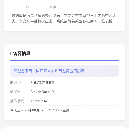
2026-06-22
229 阅读
数据库是信息系统的核心基石，主要分为关系型与非关系型两大
类。本文从基础概念出发，系统讲解关系型数据库的二维表模
型、ACID事务与SQL查询，以及非关系型数据库的灵活结构、高
并发与水平扩展能力。通过四大类型的对比分析，帮助读者理解
二者在数据模型、扩展方式与适用场景上的本质差异，为实际项
目的技术选型提供清晰参考。
访客信息
欢迎您来自中国广东省深圳市龙岗区的朋友
IP 地址
216.73.216.102
浏览器
ClaudeBot (1.0.)
操作系统
Android 14
今天是2026年08月09日 21:46:26 星期日