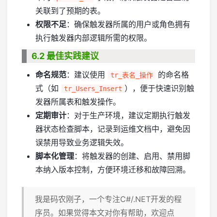
关联到了预期的表。
权限不足
：确保触发器所属的用户或角色拥有
执行触发器内部逻辑所需的权限。
6.2 最佳实践建议
命名规范
：建议使用
的命名格
tr_表名_操作
式（如
），便于快速识别触
tr_Users_Insert
发器所属表和触发操作。
定期审计
：对于生产环境，建议定期执行触发
器状态检查脚本，记录到运维文档中，避免因
误禁用导致业务逻辑失效。
脚本化管理
：将触发器的创建、启用、禁用脚
本纳入版本控制，方便环境迁移和故障回溯。
我是码农刚子，一个专注C#/.NET开发的程
序员。如果觉得本文对你有帮助，欢迎点