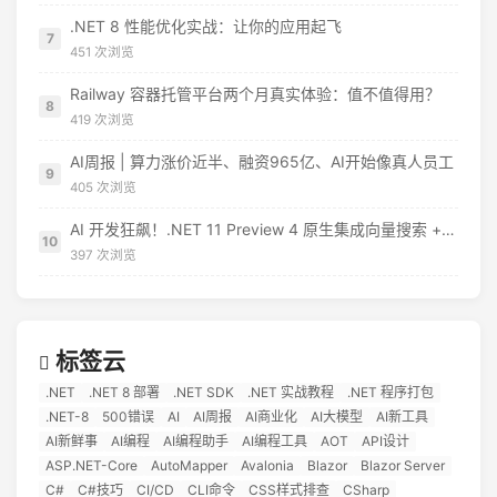
.NET 8 性能优化实战：让你的应用起飞
7
451 次浏览
Railway 容器托管平台两个月真实体验：值不值得用？
8
419 次浏览
AI周报 | 算力涨价近半、融资965亿、AI开始像真人员工
9
405 次浏览
AI 开发狂飙！.NET 11 Preview 4 原生集成向量搜索 + MCP 模板，EF Core 直接对标 RAG 应用
10
397 次浏览
标签云
.NET
.NET 8 部署
.NET SDK
.NET 实战教程
.NET 程序打包
.NET-8
500错误
AI
AI周报
AI商业化
AI大模型
AI新工具
AI新鲜事
AI编程
AI编程助手
AI编程工具
AOT
API设计
ASP.NET-Core
AutoMapper
Avalonia
Blazor
Blazor Server
C#
C#技巧
CI/CD
CLI命令
CSS样式排查
CSharp