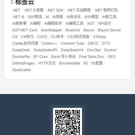
标签云
.NET
.NET 8 部署
.NET SDK
.NET 实战教程
.NET 程序打包
.NET-8
500错误
AI
AI周报
AI商业化
AI大模型
AI新工具
AI新鲜事
AI编程
AI编程助手
AI编程工具
AOT
API设计
ASP.NET-Core
AutoMapper
Avalonia
Blazor
Blazor Server
C#
C#技巧
CI/CD
CLI命令
CSS样式排查
CSharp
Caddy反向代理
Codex++
Content-Type
DBCC
DTO
DeepSeek
DeepSeekAPI
DeepSeekV4
DevOps
Docker
Dockerfile
EF-Core
Excel 导入导出
Free Spire.Doc
GEO
GitHubPages
HTTP方法
IEnumerable
IIS
IIS配置
IQueryable