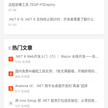
远程部署工具 ZEQP-PSDeploy
07-06
.NET 8 与 .NET 9 支持终止倒计时：开发者需要了解什么
07-03
热门文章
.NET 8 Web开发入门（六）：Blazor 全栈开发——告别 JavaScript 焦虑
1
1742 次浏览
国内免费AI编程工具实测：7款无需翻墙、开箱即用的选择（附2026年7月最新额度）
2
809 次浏览
Avalonia UI：.NET 跨平台桌面开发的“真香”选择
3
577 次浏览
用 Inno Setup 把 .NET 程序打包成安装包：从零到发布的完整指南
4
537 次浏览