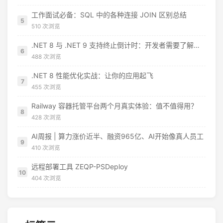
工作面试必备：SQL 中的各种连接 JOIN 区别总结
5
510 次浏览
.NET 8 与 .NET 9 支持终止倒计时：开发者需要了解什么
6
488 次浏览
.NET 8 性能优化实战：让你的应用起飞
7
455 次浏览
Railway 容器托管平台两个月真实体验：值不值得用？
8
428 次浏览
AI周报 | 算力涨价近半、融资965亿、AI开始像真人员工
9
410 次浏览
远程部署工具 ZEQP-PSDeploy
10
404 次浏览