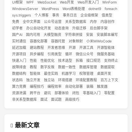
UI框架
WPF
WebSocket
Web开发
Web开发入门
WinForm
WindowsServer
WordPress
Word表格处理
dotnet9
foreach
sys.triggers
个人博客
事务
事务日志
企业级框架
值类型
免费
全中文界面
公众号运营
关系型数据库
内存
内容创作
初学者
办公自动化开发
动态查询
升级迁移
后台脚手架
国产AI
国内可用
大模型融资
字符串拼接
安装
安装脚本编写
实时通信
容器化部署
容器托管
对象映射
小米MiMoCode
延迟加载
建站教程
开发者思维
开源
开源工具
开源智能体
开源项目
异步编程
引用类型
循环
微信公众号
微服务基础
快速入门
性能
性能优化
技术选型
拆箱
接口规范
支持终止
故障排查
教程
数字反叛
数据一致性
数据库管理
数据提取
数据结构
智能体
最佳实践
机器学习
权限管理
桌面开发
状态码
独立开发
独立站
环境搭建
环境配置教程
百万上下文
算力竞赛
编程技巧
编程效率
自动化部署
装箱
触发器
资源泄漏
跨平台
避坑
部署体验
闭包
零基础入门
零配置
非关系型数据库
面试
面试题
高级技巧
最新文章