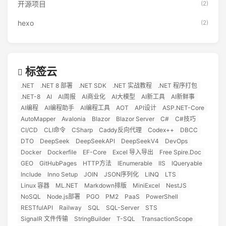
开源项目
(2)
hexo
(2)
标签云
.NET
.NET 8 部署
.NET SDK
.NET 实战教程
.NET 程序打包
.NET-8
AI
AI周报
AI商业化
AI大模型
AI新工具
AI新鲜事
AI编程
AI编程助手
AI编程工具
AOT
API设计
ASP.NET-Core
AutoMapper
Avalonia
Blazor
Blazor Server
C#
C#技巧
CI/CD
CLI命令
CSharp
Caddy反向代理
Codex++
DBCC
DTO
DeepSeek
DeepSeekAPI
DeepSeekV4
DevOps
Docker
Dockerfile
EF-Core
Excel 导入导出
Free Spire.Doc
GEO
GitHubPages
HTTP方法
IEnumerable
IIS
IQueryable
Include
Inno Setup
JOIN
JSON序列化
LINQ
LTS
Linux 容器
ML.NET
Markdown排版
MiniExcel
NestJS
NoSQL
Node.js部署
PGO
PM2
PaaS
PowerShell
RESTfulAPI
Railway
SQL
SQL-Server
STS
SignalR 文件传输
StringBuilder
T-SQL
TransactionScope