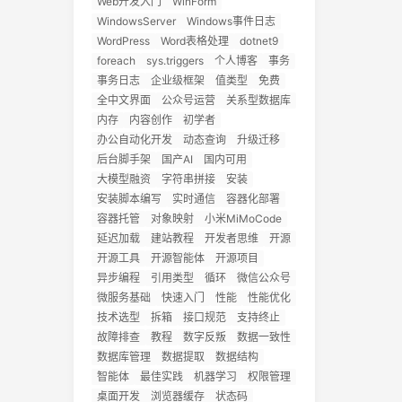
Web开发入门
WinForm
WindowsServer
Windows事件日志
WordPress
Word表格处理
dotnet9
foreach
sys.triggers
个人博客
事务
事务日志
企业级框架
值类型
免费
全中文界面
公众号运营
关系型数据库
内存
内容创作
初学者
办公自动化开发
动态查询
升级迁移
后台脚手架
国产AI
国内可用
大模型融资
字符串拼接
安装
安装脚本编写
实时通信
容器化部署
容器托管
对象映射
小米MiMoCode
延迟加载
建站教程
开发者思维
开源
开源工具
开源智能体
开源项目
异步编程
引用类型
循环
微信公众号
微服务基础
快速入门
性能
性能优化
技术选型
拆箱
接口规范
支持终止
故障排查
教程
数字反叛
数据一致性
数据库管理
数据提取
数据结构
智能体
最佳实践
机器学习
权限管理
桌面开发
浏览器缓存
状态码