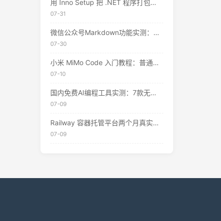
用 Inno Setup 把 .NET 程序打包成安装包：从零到发布的完整指南
07-31
微信公众号Markdown功能实测：两种方式一键排版，但仍有这些限制
07-30
小米 MiMo Code 入门教程：普通人的 AI 编程助手，真的不用花钱
07-10
国内免费AI编程工具实测：7款无需翻墙、开箱即用的选择（附2026年7月最新额度）
07-09
Railway 容器托管平台两个月真实体验：值不值得用？
07-09