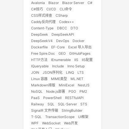
Avalonia
Blazor
Blazor Server
C#
C#技巧
CI/CD
CLI命令
CSS样式排查
CSharp
Caddy反向代理
Codex++
Content-Type
DBCC
DTO
DeepSeek
DeepSeekAPI
DeepSeekV4
DevOps
Docker
Dockerfile
EF-Core
Excel 导入导出
Free Spire.Doc
GEO
GitHubPages
HTTP方法
IEnumerable
IIS
IIS配置
IQueryable
Include
Inno Setup
JOIN
JSON序列化
LINQ
LTS
Linux 容器
MIME类型
ML.NET
Markdown排版
MiniExcel
NestJS
NoSQL
Node.js部署
PGO
PM2
PaaS
PowerShell
RESTfulAPI
Railway
SQL
SQL-Server
STS
SignalR 文件传输
StringBuilder
T-SQL
TransactionScope
UI框架
WPF
WebSocket
Web开发