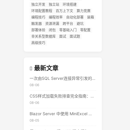
独立开发
独立站
环境搭建
环境配置教程
百万上下文
算力竞赛
编程技巧
编程效率
自动化部署
装箱
触发器
资源泄漏
跨平台
避坑
部署体验
闭包
零基础入门
零配置
非关系型数据库
面试
面试题
高级技巧
最新文章
一次由SQL Server连接异常引发的500错误排查实录
08-06
CSS样式加载失败排查完全指南：从控制台到响应头的完整思路
08-06
Blazor Server 中使用 MiniExcel 实现 Excel 导出与导入 — 实战教程
08-05