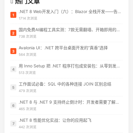
热门文章
.NET 8 Web开发入门（六）：Blazor 全栈开发——告别 JavaScript 焦虑
1
1714 次浏览
国内免费AI编程工具实测：7款无需翻墙、开箱即用的选择（附2026年7月最新额度）
2
738 次浏览
Avalonia UI：.NET 跨平台桌面开发的“真香”选择
3
564 次浏览
用 Inno Setup 把 .NET 程序打包成安装包：从零到发布的完整指南
4
513 次浏览
工作面试必备：SQL 中的各种连接 JOIN 区别总结
5
479 次浏览
.NET 8 与 .NET 9 支持终止倒计时：开发者需要了解什么
6
465 次浏览
.NET 8 性能优化实战：让你的应用起飞
7
442 次浏览