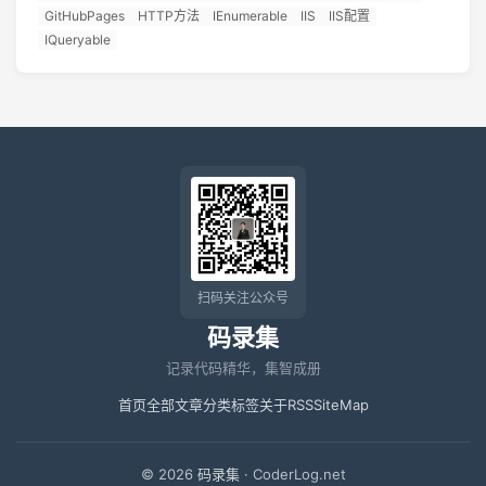
GitHubPages
HTTP方法
IEnumerable
IIS
IIS配置
IQueryable
扫码关注公众号
码录集
记录代码精华，集智成册
首页
全部文章
分类
标签
关于
RSS
SiteMap
© 2026
码录集
· CoderLog.net