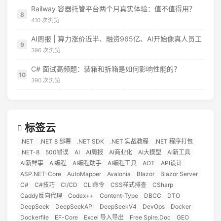
Railway 容器托管平台两个月真实体验：值不值得用？
8
410 次浏览
AI周报 | 算力涨价近半、融资965亿、AI开始像真人员工
9
396 次浏览
C# 面试高频题：装箱和拆箱是如何影响性能的？
10
390 次浏览
标签云
.NET
.NET 8 部署
.NET SDK
.NET 实战教程
.NET 程序打包
.NET-8
500错误
AI
AI周报
AI商业化
AI大模型
AI新工具
AI新鲜事
AI编程
AI编程助手
AI编程工具
AOT
API设计
ASP.NET-Core
AutoMapper
Avalonia
Blazor
Blazor Server
C#
C#技巧
CI/CD
CLI命令
CSS样式排查
CSharp
Caddy反向代理
Codex++
Content-Type
DBCC
DTO
DeepSeek
DeepSeekAPI
DeepSeekV4
DevOps
Docker
Dockerfile
EF-Core
Excel 导入导出
Free Spire.Doc
GEO