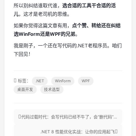
所以别纠结谁取代谁，
选合适的工具干合适的活
儿
，这才是老司机的思维。
如果你觉得这篇文章有用，
点个赞、转给还在纠结
选WinForm还是WPF的兄弟
。
我是刚子，一个还在写代码的.NET老程序员。咱们
下回见！
标签：
.NET
WinForm
WPF
桌面开发
技术选型
代码过载时代：会写代码已经不牛了，会“删代码”才是真高手
.NET 8 性能优化实战：让你的应用起飞