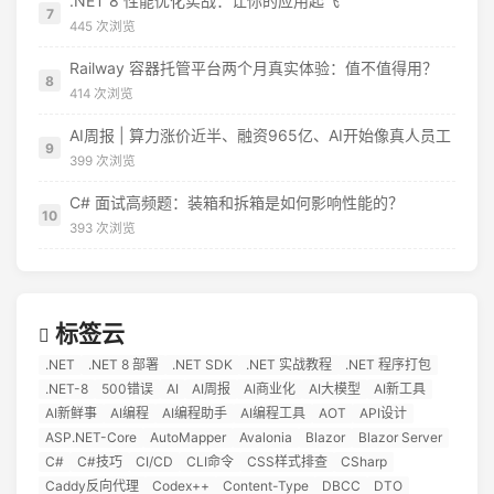
.NET 8 性能优化实战：让你的应用起飞
7
445 次浏览
Railway 容器托管平台两个月真实体验：值不值得用？
8
414 次浏览
AI周报 | 算力涨价近半、融资965亿、AI开始像真人员工
9
399 次浏览
C# 面试高频题：装箱和拆箱是如何影响性能的？
10
393 次浏览
标签云
.NET
.NET 8 部署
.NET SDK
.NET 实战教程
.NET 程序打包
.NET-8
500错误
AI
AI周报
AI商业化
AI大模型
AI新工具
AI新鲜事
AI编程
AI编程助手
AI编程工具
AOT
API设计
ASP.NET-Core
AutoMapper
Avalonia
Blazor
Blazor Server
C#
C#技巧
CI/CD
CLI命令
CSS样式排查
CSharp
Caddy反向代理
Codex++
Content-Type
DBCC
DTO