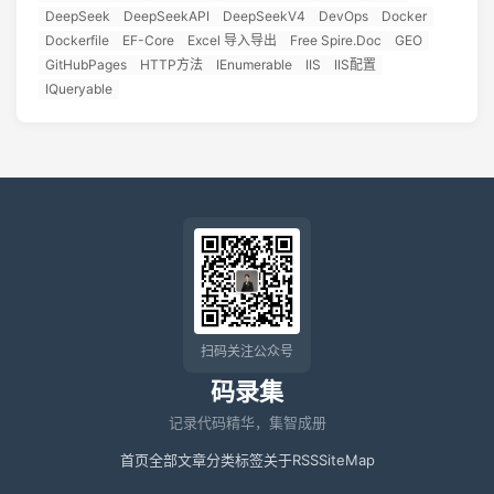
DeepSeek
DeepSeekAPI
DeepSeekV4
DevOps
Docker
Dockerfile
EF-Core
Excel 导入导出
Free Spire.Doc
GEO
GitHubPages
HTTP方法
IEnumerable
IIS
IIS配置
IQueryable
扫码关注公众号
码录集
记录代码精华，集智成册
首页
全部文章
分类
标签
关于
RSS
SiteMap