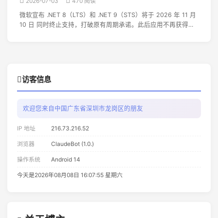
2026-07-03
470 阅读
微软宣布 .NET 8（LTS）和 .NET 9（STS）将于 2026 年 11 月
10 日 同时终止支持，打破原有周期承诺。此后应用不再获得安
全补丁和更新，面临漏洞风险与合规障碍。官方建议立即升级至
.NET 10 LTS（支持至 2028 年）。此举反映微软加速版本迭代
的战略，但也削弱了 LTS 的“长期”承诺，开发者需重新评估升级
策略。
访客信息
欢迎您来自中国广东省深圳市龙岗区的朋友
IP 地址
216.73.216.52
浏览器
ClaudeBot (1.0.)
操作系统
Android 14
今天是2026年08月08日 16:07:55 星期六