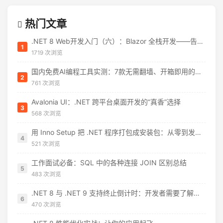
热门文章
.NET 8 Web开发入门（六）：Blazor 全栈开发——告别 JavaScript 焦虑
1
1719 次浏览
国内免费AI编程工具实测：7款无需翻墙、开箱即用的选择（附2026年7月最新额度）
2
761 次浏览
Avalonia UI：.NET 跨平台桌面开发的“真香”选择
3
568 次浏览
用 Inno Setup 把 .NET 程序打包成安装包：从零到发布的完整指南
4
521 次浏览
工作面试必备：SQL 中的各种连接 JOIN 区别总结
5
483 次浏览
.NET 8 与 .NET 9 支持终止倒计时：开发者需要了解什么
6
470 次浏览