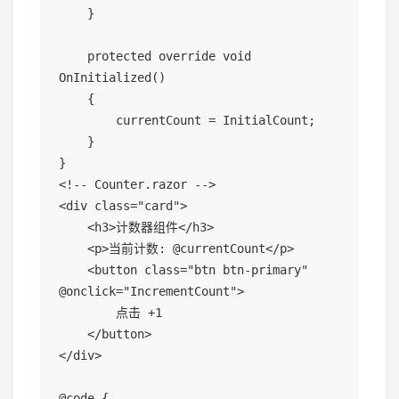
    }

    protected override void 
OnInitialized()

    {

        currentCount = InitialCount;

    }

}

<!-- Counter.razor -->

<div class="card">

    <h3>计数器组件</h3>

    <p>当前计数: @currentCount</p>

    <button class="btn btn-primary" 
@onclick="IncrementCount">

        点击 +1

    </button>

</div>

@code {
