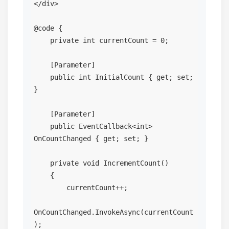
</div>

@code {

    private int currentCount = 0;

    [Parameter]

    public int InitialCount { get; set; 
}

    [Parameter]

    public EventCallback<int> 
OnCountChanged { get; set; }

    private void IncrementCount()

    {

        currentCount++;

OnCountChanged.InvokeAsync(currentCount
);
