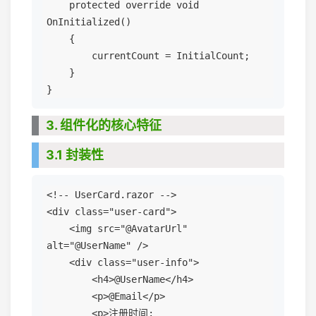
    protected override void 
OnInitialized()

    {

        currentCount = InitialCount;

    }

3. 组件化的核心特征
3.1 封装性
<!-- UserCard.razor -->

<div class="user-card">

    <img src="@AvatarUrl" 
alt="@UserName" />

    <div class="user-info">

        <h4>@UserName</h4>

        <p>@Email</p>

        <p>注册时间: 