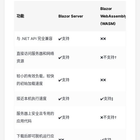
Blazor
功能
Blazor Server
WebAssembly
(WASM)
与 .NET API 完全兼容
✔️支持
❌❌
直接访问服务器和网络
✔️支持
❌不支持†
资源
较小的有效负载，较快
✔️支持
❌❌
的初始加载速度
接近本机执行速度
✔️支持
✔️支持‡
服务器上安全且专用的
✔️支持
❌不支持†
应用代码
下载后即可脱机运行应
❌❌
✔️支持