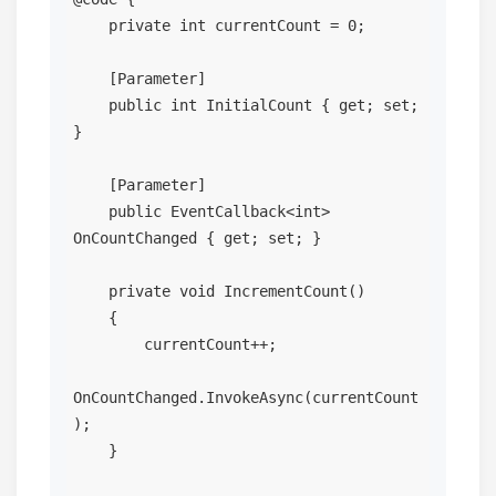
    private int currentCount = 0;

    [Parameter]

    public int InitialCount { get; set; 
}

    [Parameter]

    public EventCallback<int> 
OnCountChanged { get; set; }

    private void IncrementCount()

    {

        currentCount++;

OnCountChanged.InvokeAsync(currentCount
);

    }
